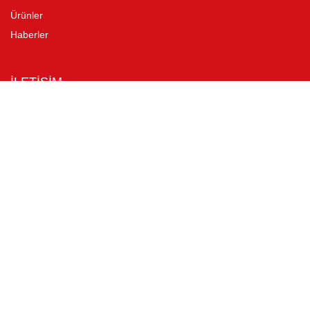
Ürünler
Haberler
İLETİŞİM
Site Kullanımı
İletişim Formu
İstek Öneri ve Şikayet Formu
BİZE ULAŞIN
+90 232 472 2158
ferter@ferter.com.tr
6172 Sokak N:8 Işıkkent-İzmir
© 2026 Copyright |
FERTER
Web Tasarım
:
Egebilgi